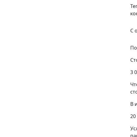
Те
ко
С 
По
Ст
3 
Чт
ст
В 
20
Ус
па