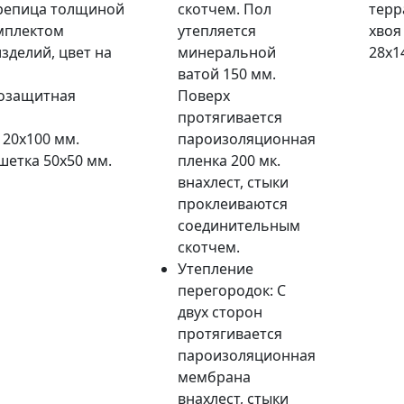
репица толщиной
скотчем. Пол
терр
омплектом
утепляется
хвоя
зделий, цвет на
минеральной
28х1
ватой 150 мм.
розащитная
Поверх
протягивается
20х100 мм.
пароизоляционная
етка 50x50 мм.
пленка 200 мк.
внахлест, стыки
проклеиваются
соединительным
скотчем.
Утепление
перегородок: С
двух сторон
протягивается
пароизоляционная
мембрана
внахлест, стыки