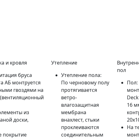
а и кровля
Утепление
Внутренн
пол
итация бруса
Утепление пола:
та АБ монтруется
По черновому полу
Пол:
ными гвоздями на
протягивается
монт
у(вентиляционный
ветро-
Deck
влагозащитная
16 м
элементы из
мембрана
конт
ганой доски,
внахлест, стыки
20х1
проклеиваются
На т
е покрытие
соединительным
монт