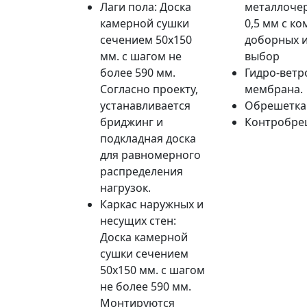
Лаги пола: Доска
металлоче
камерной сушки
0,5 мм с к
сечением 50х150
доборных и
мм. с шагом не
выбор
более 590 мм.
Гидро-вет
Согласно проекту,
мембрана.
устанавливается
Обрешетка 
бриджинг и
Контробреш
подкладная доска
для равномерного
распределения
нагрузок.
Каркас наружных и
несущих стен:
Доска камерной
сушки сечением
50х150 мм. с шагом
не более 590 мм.
Монтируются