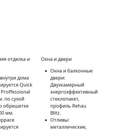
яя отделка и
Окна и двери
Окна и балконные
 внутри дома
двери:
ируется Quick
Двухкамерный
 Proffessional
энергоэффективный
м. по сухой
стеклопакет,
р обрешетке
профиль Rehau
00 мм.
Blitz.
еррасе
Отливы:
ируется
металлические,