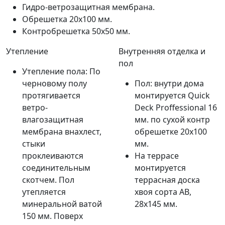
Гидро-ветрозащитная мембрана.
Обрешетка 20х100 мм.
Контробрешетка 50x50 мм.
Утепление
Внутренняя отделка и
пол
Утепление пола: По
черновому полу
Пол: внутри дома
протягивается
монтируется Quick
ветро-
Deck Proffessional 16
влагозащитная
мм. по сухой контр
мембрана внахлест,
обрешетке 20х100
стыки
мм.
проклеиваются
На террасе
соединительным
монтируется
скотчем. Пол
террасная доска
утепляется
хвоя сорта AB,
минеральной ватой
28х145 мм.
150 мм. Поверх