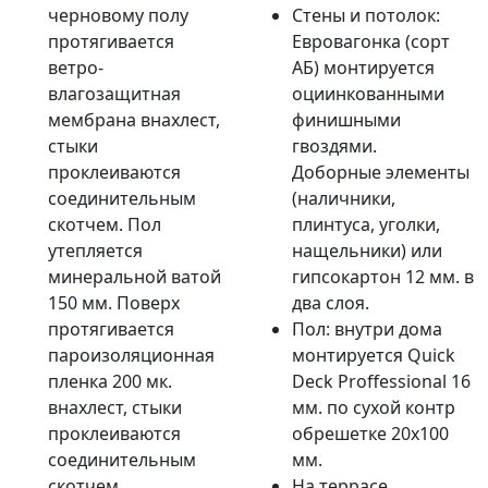
черновому полу
Стены и потолок:
протягивается
Евровагонка (сорт
ветро-
АБ) монтируется
влагозащитная
оциинкованными
мембрана внахлест,
финишными
стыки
гвоздями.
проклеиваются
Доборные элементы
соединительным
(наличники,
скотчем. Пол
плинтуса, уголки,
утепляется
нащельники) или
минеральной ватой
гипсокартон 12 мм. в
150 мм. Поверх
два слоя.
протягивается
Пол: внутри дома
пароизоляционная
монтируется Quick
пленка 200 мк.
Deck Proffessional 16
внахлест, стыки
мм. по сухой контр
проклеиваются
обрешетке 20х100
соединительным
мм.
скотчем.
На террасе