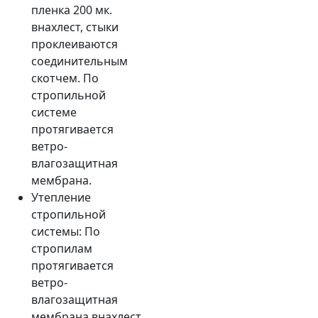
пленка 200 мк.
внахлест, стыки
проклеиваются
соединительным
скотчем. По
стропильной
системе
протягивается
ветро-
влагозащитная
мембрана.
Утепление
стропильной
системы: По
стропилам
протягивается
ветро-
влагозащитная
мембрана внахлест,