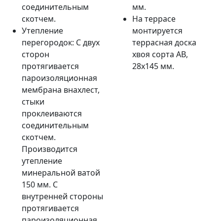
соединительным
мм.
скотчем.
На террасе
Утепление
монтируется
перегородок: С двух
террасная доска
сторон
хвоя сорта AB,
протягивается
28х145 мм.
пароизоляционная
мембрана внахлест,
стыки
проклеиваются
соединительным
скотчем.
Производится
утепление
минеральной ватой
150 мм. С
внутренней стороны
протягивается
пароизоляционная