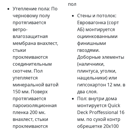
пол
Утепление пола: По
черновому полу
Стены и потолок:
протягивается
Евровагонка (сорт
ветро-
АБ) монтируется
влагозащитная
оциинкованными
мембрана внахлест,
финишными
стыки
гвоздями.
проклеиваются
Доборные элементы
соединительным
(наличники,
скотчем. Пол
плинтуса, уголки,
утепляется
нащельники) или
минеральной ватой
гипсокартон 12 мм. в
150 мм. Поверх
два слоя.
протягивается
Пол: внутри дома
пароизоляционная
монтируется Quick
пленка 200 мк.
Deck Proffessional 16
внахлест, стыки
мм. по сухой контр
проклеиваются
обрешетке 20х100