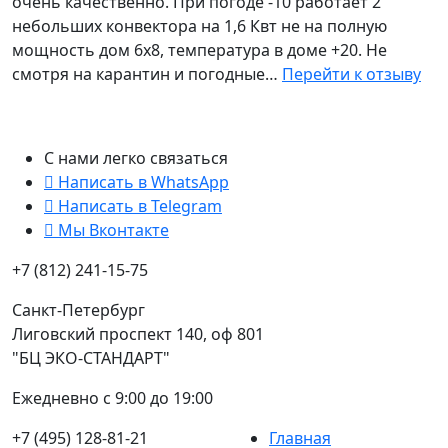
очень качественно. При погоде -10 работает 2
(
небольших конвектора на 1,6 Квт не на полную
к
мощность дом 6х8, температура в доме +20. Не
в
смотря на карантин и погодные…
Перейти к отзыву
С нами легко связаться
Написать в WhatsApp
Написать в Telegram
Мы Вконтакте
+7 (812) 241-15-75
Санкт-Петербург
Лиговский проспект 140, оф 801
"БЦ ЭКО-СТАНДАРТ"
Ежедневно с 9:00 до 19:00
+7 (495) 128-81-21
Главная