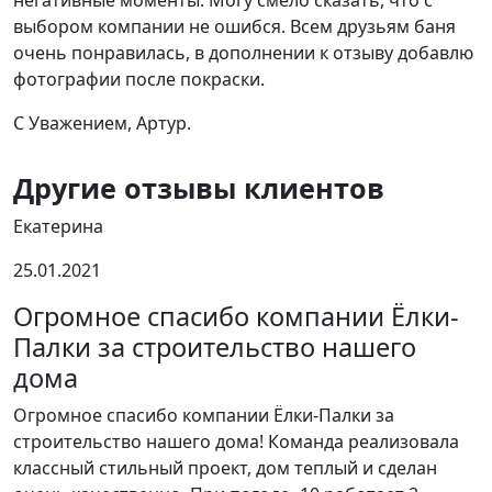
негативные моменты. Могу смело сказать, что с
выбором компании не ошибся. Всем друзьям баня
очень понравилась, в дополнении к отзыву добавлю
фотографии после покраски.
С Уважением, Артур.
Другие отзывы клиентов
Екатерина
И
25.01.2021
2
Огромное спасибо компании Ёлки-
Палки за строительство нашего
дома
Ф
з
Огромное спасибо компании Ёлки-Палки за
д
строительство нашего дома! Команда реализовала
р
классный стильный проект, дом теплый и сделан
д