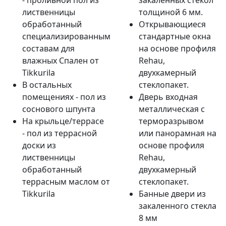
- проливной пол из
закаленных стекол
лиственницы
толщиной 6 мм.
обработанный
Открывающиеся
специализированным
стандартные окна
составам для
на основе профиля
влажных Спален от
Rehau,
Tikkurila
двухкамерный
В остальных
стеклопакет.
помещениях - пол из
Дверь входная
соснового шпунта
металлическая с
На крыльце/террасе
терморазрывом
- пол из террасной
или панорамная на
доски из
основе профиля
лиственницы
Rehau,
обработанный
двухкамерный
террасным маслом от
стеклопакет.
Tikkurila
Банные двери из
закаленного стекла
8 мм