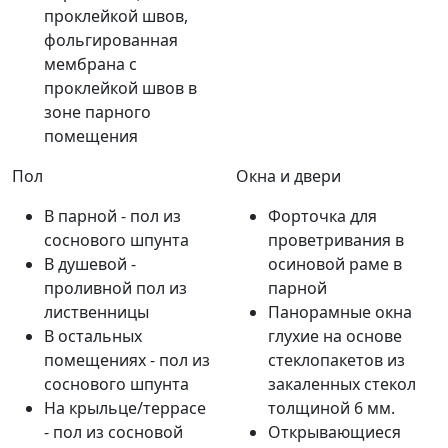
проклейкой швов,
фольгированная
мембрана с
проклейкой швов в
зоне парного
помещения
Пол
Окна и двери
В парной - пол из
Форточка для
соснового шпунта
проветривания в
В душевой -
осиновой раме в
проливной пол из
парной
лиственницы
Панорамные окна
В остальных
глухие на основе
помещениях - пол из
стеклопакетов из
соснового шпунта
закаленных стекол
На крыльце/террасе
толщиной 6 мм.
- пол из сосновой
Открывающиеся