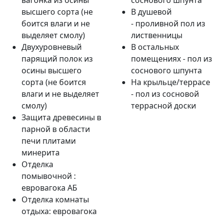
вагонка из осины
соснового шпунта
высшего сорта (не
В душевой
боится влаги и не
- проливной пол из
выделяет смолу)
лиственницы
Двухуровневый
В остальных
парящий полок из
помещениях - пол из
осины высшего
соснового шпунта
сорта (не боится
На крыльце/террасе
влаги и не выделяет
- пол из сосновой
смолу)
террасной доски
Защита древесины в
парной в области
печи плитами
минерита
Отделка
помывочной :
евровагока АБ
Отделка комнаты
отдыха: евровагока