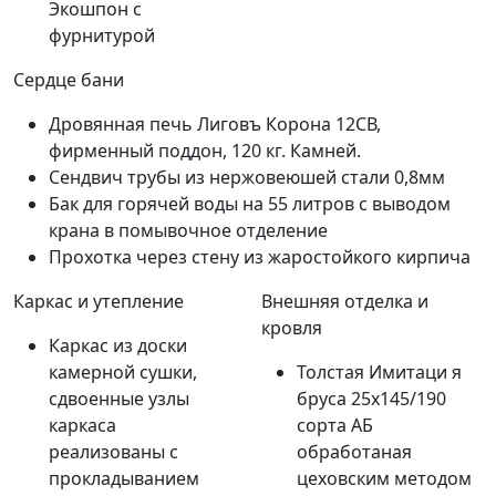
Экошпон с
фурнитурой
Сердце бани
Дровянная печь Лиговъ Корона 12СВ,
фирменный поддон, 120 кг. Камней.
Сендвич трубы из нержовеюшей стали 0,8мм
Бак для горячей воды на 55 литров с выводом
крана в помывочное отделение
Прохотка через стену из жаростойкого кирпича
Каркас и утепление
Внешняя отделка и
кровля
Каркас из доски
камерной сушки,
Толстая Имитаци я
сдвоенные узлы
бруса 25х145/190
каркаса
сорта АБ
реализованы с
обработаная
прокладыванием
цеховским методом