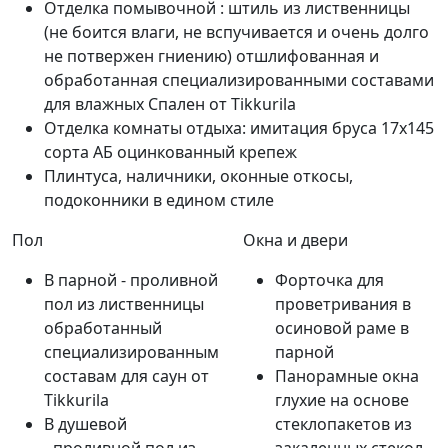
Отделка помывочной : штиль из лиственницы
(не боится влаги, не вспучивается и очень долго
не потвержен гниению) отшлифованная и
обработанная специализированными составами
для влажных Спален от Tikkurila
Отделка комнаты отдыха: имитация бруса 17х145
сорта АБ оцинкованный крепеж
Плинтуса, наличники, оконные откосы,
подоконники в едином стиле
Пол
Окна и двери
В парной - проливной
Форточка для
пол из лиственницы
проветривания в
обработанный
осиновой раме в
специализированным
парной
составам для саун от
Панорамные окна
Tikkurila
глухие на основе
В душевой
стеклопакетов из