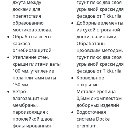
джута между
грунт плюс два слоя
досками для
укрывной краски для
препятствия
фасадов от Tikkurila
образованию
Доборные элементы
мостиков холода.
из сухой строганой
Обработка всего
доски, наличники.
каркаса
Обработаны
огнебиозащитой
цеховским методом,
Утепление стен,
грунт плюс два слоя
крыши плитами ваты
укрывной краски для
100 мм, утепление
фасадов от Tikkurila
пола плитами ваты
Кровельное
150 мм
покрытие:
Ветро-
Металочерепица
влагозащитные
0,5мм с комплектом
мембраны,
доборных изделий
пароизоляция с
Водосточная
проклейкой швов,
система Docke
фольгированная
premium