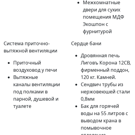
Межкомнатные
двери для сухих
помещения МДФ
Экошпон с
фурнитурой
Система приточно-
Сердце бани
вытяжной вентиляции
Дровянная печь
Приточный
Лиговъ Корона 12СВ,
воздуховод у печи
фирменный поддон,
Вытяжные
120 кг. Камней.
каналы вентиляции
Сендвич трубы из
под полками в
нержовеюшей стали
парной, душевой и
0,8мм
туалете
Бак для горячей
воды на 55 литров с
выводом крана в
помывочное